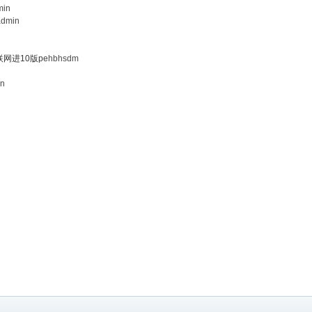
min
admin
网进10版pe
hbhsdm
in