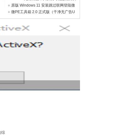
级 Win 11 了。。。
原版 Windows 11 安装跳过联网登陆微
软账户安装方法
微PE工具箱 2.0 正式版（干净无广告U
盘PE）
的综