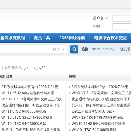
用户名
密码
U盘装系统教程
激活工具
2345网址导航
电脑综合技术交流
热搜:
office
onekey
一键安装
帖子
搜
5
|
欢迎新会员:
gutturalguy39
最新回复
热帖
索
8月系统版本地址汇总（2026.7.24更
8月系统版本地址汇总（2026.7.24更
新）
Win11 25H2 64位自选软件纯净版
新）
WinRAR 7.13官网简体中文商业正式
V2026.07
WinRAR 7.13官网简体中文商业正式版
+key!!!
优启通站内福利版（U盘启动盘制作工
+key!!!
优启通站内福利版（U盘启动盘制作工
具）如需联网进10版pe
兄弟们，你们平时都自己用U盘去装系
具）如需联网进10版pe
Win11 LTSC 64位360装机版
统吗？
win11开始菜单StartAllBack
V2026.04（集成WpsOffice2023）
Win10 LTSC 32&64位360装机版
WIN7 32位&64位自选软件纯净版
V2026.01（集成WpsOffice2023）
Win10 LTSC 64位360装机版
V2026.02
WIN10 22H2 64位自选软件纯净版
V2026.08（集成WpsOffice2023）
兄弟们，你们平时都自己用U盘去装系
V2026.07
Win10 LTSC 64位360装机版