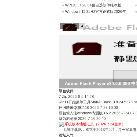
V2026.08（集成WpsOffice2023）
WIN10 LTSC 64位自选软件纯净版
V2026.08
Windows 11 25H2官方正式版2026年
统
07月版
1
2
3
4
下
Adobe Flash Player v34.0.0.
绿色软件
7-Zip
2026-8-5 14:28
win11开始菜单工具StartAllBack_3.9.24.5378.b
怀旧腾讯QQ9.7.16
2026-7-27 16:00
豆包输入法windows内测版0.6.2
2026-7-24 07:
华为浏览器
2026-7-16 20:40
8月系统版本地址汇总（2026.7.24更新）
系统下载吧，成立于2013年5月，是一家集电
论坛人气
载