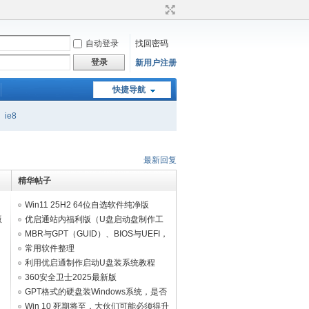
自动登录
找回密码
登录
新用户注册
快捷导航
ie8
最新回复
精华帖子
Win11 25H2 64位自选软件纯净版
版
V2026.07
优启通站内福利版（U盘启动盘制作工
具）如需联网进10版pe
MBR与GPT（GUID）、BIOS与UEFI，
分区格式与引导方式特性简介。
常用软件整理
2025(office/wpsoffice/ps/rar等)
利用优启通制作启动U盘装系统教程
360安全卫士2025最新版
GPT格式的硬盘装Windows系统，是否
必须创建ESP/MSR分区？
Win 10 死期将至，大伙们可能必须得升