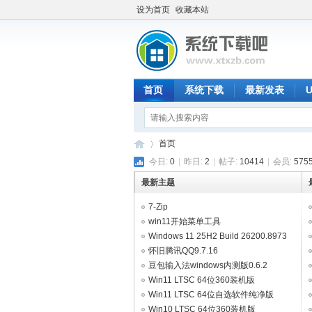
设为首页
收藏本站
首页
系统下载
最新发表
首页
今日:
0
|
昨日:
2
|
帖子:
10414
|
会员:
575
最新主题
系
»
7-Zip
win11开始菜单工具
StartAllBack_3.9.24.5378.beta
Windows 11 25H2 Build 26200.8973
RTM
怀旧腾讯QQ9.7.16
豆包输入法windows内测版0.6.2
Win11 LTSC 64位360装机版
V2026.08（集成WpsOffice2023）
Win11 LTSC 64位自选软件纯净版
V2026.08
Win10 LTSC 64位360装机版