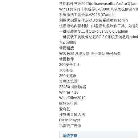
常用软件整理2025(office/wpsoffice/ps/rar等)
ad
Win11共享打印机提示0x00000709 怎么解决？
系统激活工具合集V2025.07
admin
利用优启通制作启动U盘装系统教程
admin
优启通站内福利版（U盘启动盘制作工具）如需联
一键安装恢复工具CGI-plus v5.0.0.5
admin
一键安装工具映像总裁SGI3.0系统安装教程
adm
7-Zip
8888
常用链接
安装教程
系统反馈
关于本站
帐号解禁
常用软件
吧
360安全卫士
360杀毒
360浏览器
青鸟浏览器
2345加速浏览器
Winrar 7.13
Wps Office2019
微软运行库
爱奇艺
搜狗拼音输入法
Flash Player
官
迅雷去广告版
系统下载