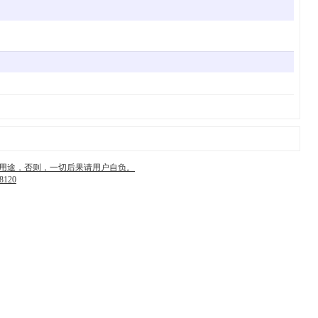
用途，否则，一切后果请用户自负。
120