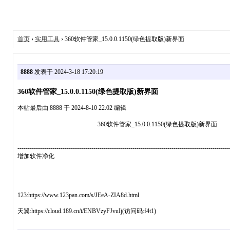
首页
›
实用工具
› 360软件管家_15.0.0.1150(绿色提取版)新界面
8888
发表于 2024-3-18 17:20:19
360软件管家_15.0.0.1150(绿色提取版)新界面
本帖最后由 8888 于 2024-8-10 22:02 编辑
360软件管家_15.0.0.1150(绿色提取版)新界面
-------------------------------------------------------------------------------------------------------
增加软件净化
123:https://www.123pan.com/s/JEeA-ZIA8d.html
天翼:https://cloud.189.cn/t/ENBVzyFJvuIj(访问码:f4t1)