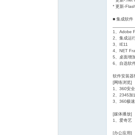
* 更新-.ne
* 更新-Flas
■ 集成软件
_________
1、Adobe Fl
2、集成运行
3、IE11
4、NET Fra
5、桌面增
6、自选软
软件安装器
[网络浏览]
1、360安
2、2345
3、360极
[媒体播放]
1、爱奇艺
[办公应用]