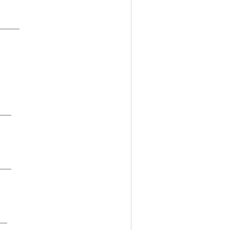
_____
___
___
__