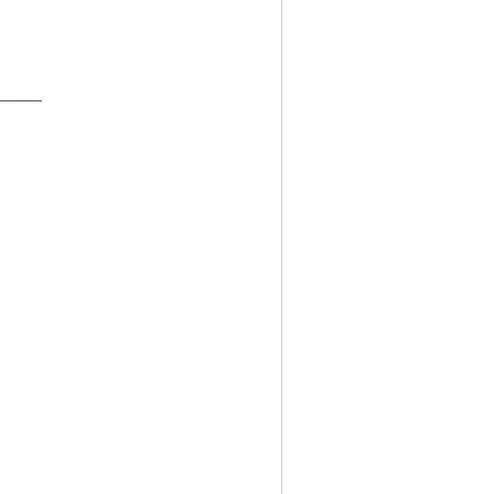
_____