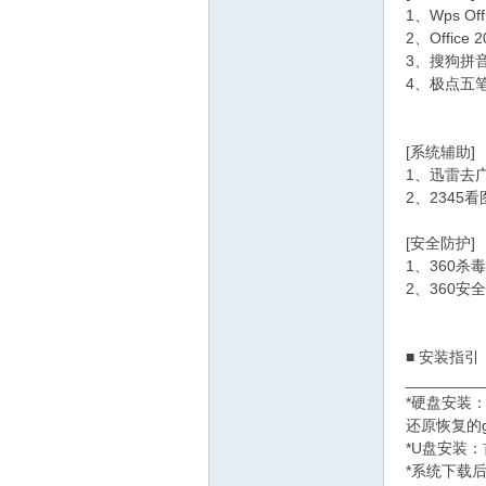
1、Wps Of
2、Office
3、搜狗拼音
4、极点五
[系统辅助]
1、迅雷去
2、2345
[安全防护]
1、360杀毒
2、360安
■ 安装指引
_________
*硬盘安装
还原恢复的
*U盘安装
*系统下载后