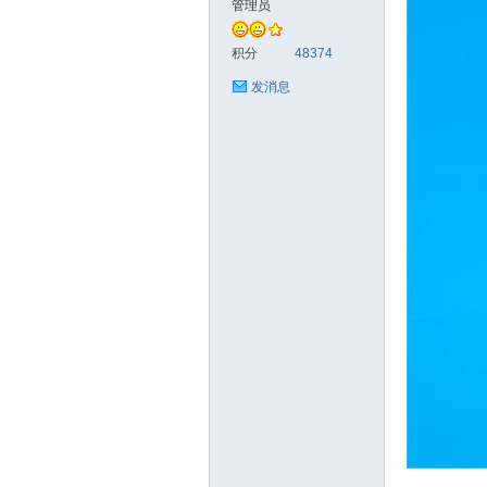
管理员
统
积分
48374
发消息
下
载