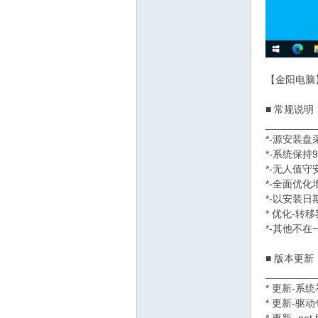
【金阳电脑】W
网
■ 常规说明
_________
*-源安装盘
*-系统保
*-无人值
*-全面优
*-以安装
* 优化-
*-其他不
■ 版本更新
_________
* 更新-系
* 更新-