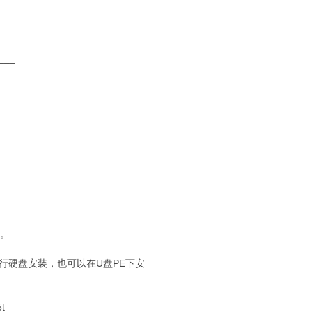
___
___
装。
进行硬盘安装，也可以在U盘PE下安
t