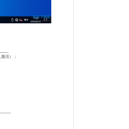
____
久激活）；
；
_____