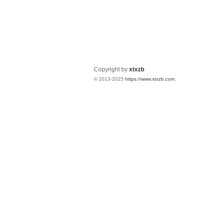
Copyright by
xtxzb
© 2013-2025
https://www.xtxzb.com
.