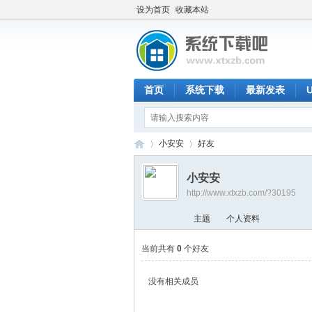
设为首页
收藏本站
首页
系统下载
最新发表
小安安
好友
小安安
http://www.xtxzb.com/?30195
系
›
›
主题
个人资料
当前共有
0
个好友
没有相关成员