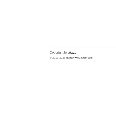
统
Copyright by
xtxzb
© 2013-2025
https://www.xtxzb.com
.
下
载