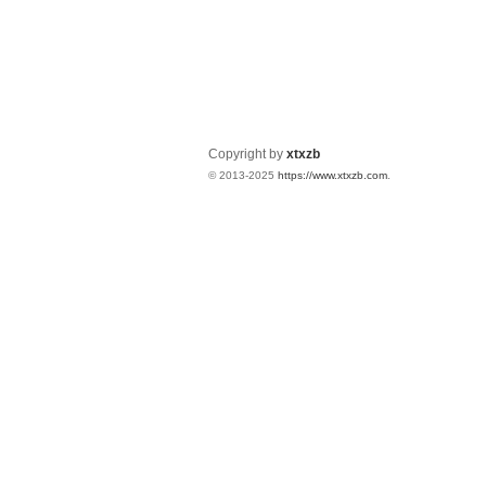
Copyright by
xtxzb
© 2013-2025
https://www.xtxzb.com
.