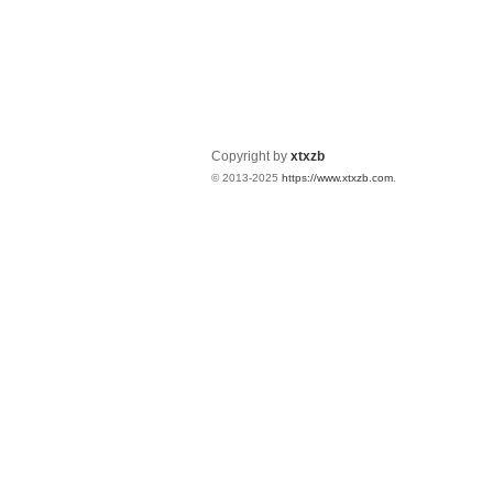
Copyright by
xtxzb
© 2013-2025
https://www.xtxzb.com
.