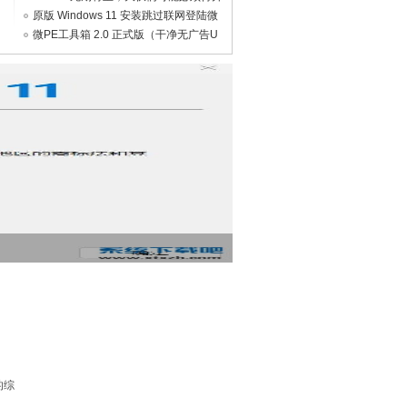
级 Win 11 了。。。
原版 Windows 11 安装跳过联网登陆微
软账户安装方法
微PE工具箱 2.0 正式版（干净无广告U
盘PE）
的综