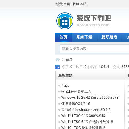
设为首页
收藏本站
首页
系统下载
最新发表
首页
今日:
0
|
昨日:
2
|
帖子:
10414
|
会员:
575
最新主题
系
»
7-Zip
win11开始菜单工具
StartAllBack_3.9.24.5378.beta
Windows 11 25H2 Build 26200.8973
RTM
怀旧腾讯QQ9.7.16
豆包输入法windows内测版0.6.2
Win11 LTSC 64位360装机版
V2026.08（集成WpsOffice2023）
Win11 LTSC 64位自选软件纯净版
V2026.08
Win10 LTSC 64位360装机版