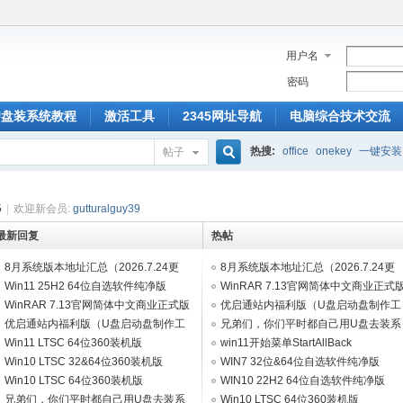
用户名
密码
U盘装系统教程
激活工具
2345网址导航
电脑综合技术交流
热搜:
office
onekey
一键安装
帖子
搜
5
|
欢迎新会员:
gutturalguy39
最新回复
热帖
索
8月系统版本地址汇总（2026.7.24更
8月系统版本地址汇总（2026.7.24更
新）
Win11 25H2 64位自选软件纯净版
新）
WinRAR 7.13官网简体中文商业正式
V2026.07
WinRAR 7.13官网简体中文商业正式版
+key!!!
优启通站内福利版（U盘启动盘制作工
+key!!!
优启通站内福利版（U盘启动盘制作工
具）如需联网进10版pe
兄弟们，你们平时都自己用U盘去装系
具）如需联网进10版pe
Win11 LTSC 64位360装机版
统吗？
win11开始菜单StartAllBack
V2026.04（集成WpsOffice2023）
Win10 LTSC 32&64位360装机版
WIN7 32位&64位自选软件纯净版
V2026.01（集成WpsOffice2023）
Win10 LTSC 64位360装机版
V2026.02
WIN10 22H2 64位自选软件纯净版
V2026.08（集成WpsOffice2023）
兄弟们，你们平时都自己用U盘去装系
V2026.07
Win10 LTSC 64位360装机版