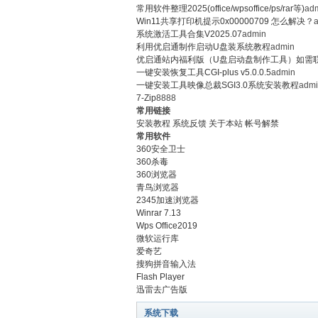
常用软件整理2025(office/wpsoffice/ps/rar等)
ad
Win11共享打印机提示0x00000709 怎么解决？
系统激活工具合集V2025.07
admin
利用优启通制作启动U盘装系统教程
admin
优启通站内福利版（U盘启动盘制作工具）如需联
一键安装恢复工具CGI-plus v5.0.0.5
admin
一键安装工具映像总裁SGI3.0系统安装教程
adm
7-Zip
8888
常用链接
安装教程
系统反馈
关于本站
帐号解禁
常用软件
吧
360安全卫士
360杀毒
360浏览器
青鸟浏览器
2345加速浏览器
Winrar 7.13
Wps Office2019
微软运行库
爱奇艺
搜狗拼音输入法
Flash Player
官
迅雷去广告版
系统下载