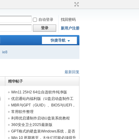
自动登录
找回密码
登录
新用户注册
快捷导航
ie8
最新回复
精华帖子
Win11 25H2 64位自选软件纯净版
版
V2026.07
优启通站内福利版（U盘启动盘制作工
具）如需联网进10版pe
MBR与GPT（GUID）、BIOS与UEFI，
分区格式与引导方式特性简介。
常用软件整理
2025(office/wpsoffice/ps/rar等)
利用优启通制作启动U盘装系统教程
360安全卫士2025最新版
GPT格式的硬盘装Windows系统，是否
必须创建ESP/MSR分区？
Win 10 死期将至，大伙们可能必须得升