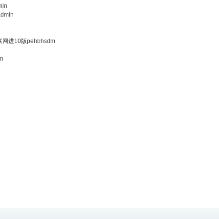
min
admin
网进10版pe
hbhsdm
in