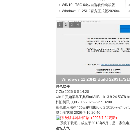
V2026.08（集成WpsOffice2023）
WIN10 LTSC 64位自选软件纯净版
V2026.08
Windows 11 25H2官方正式版2026年
统
07月版
1
2
3
4
下
Win11 最新的ltsc
绿色软件
7-Zip
2026-8-5 14:28
win11开始菜单工具StartAllBack_3.9.24.5378.b
怀旧腾讯QQ9.7.16
2026-7-27 16:00
豆包输入法windows内测版0.6.2
2026-7-24 07:
华为浏览器
2026-7-16 20:40
8月系统版本地址汇总（2026.7.24更新）
系统下载吧，成立于2013年5月，是一家集电
论坛人气
载