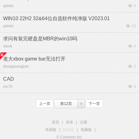
admin
4
WIN10 22H2 32&64位自选软件纯净版 V2023.01
admin
15
求问有装完硬盘是MBR的win10吗
slenk
4
老大xbox game bar无法打开
dengguangjian
2
CAD
ice70
3
上一页
第12页
下一页
首页
|
登录
|
注册
简易版
|
触屏版
|
电脑版
|
© Comsenz Inc.