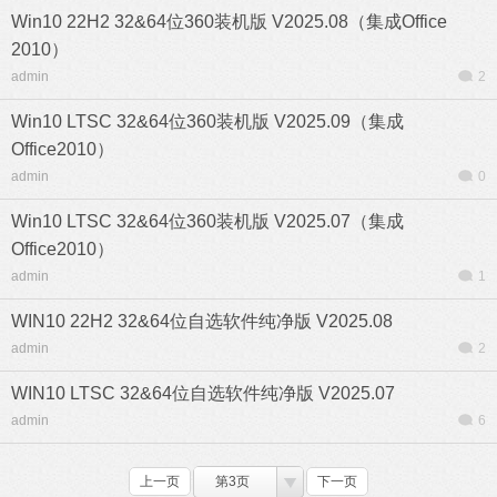
Win10 22H2 32&64位360装机版 V2025.08（集成Office
2010）
admin
2
Win10 LTSC 32&64位360装机版 V2025.09（集成
Office2010）
admin
0
Win10 LTSC 32&64位360装机版 V2025.07（集成
Office2010）
admin
1
WIN10 22H2 32&64位自选软件纯净版 V2025.08
admin
2
WIN10 LTSC 32&64位自选软件纯净版 V2025.07
admin
6
上一页
第3页
下一页