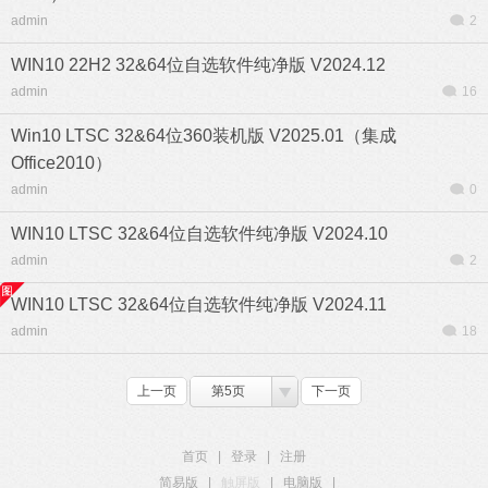
admin
2
WIN10 22H2 32&64位自选软件纯净版 V2024.12
admin
16
Win10 LTSC 32&64位360装机版 V2025.01（集成
Office2010）
admin
0
WIN10 LTSC 32&64位自选软件纯净版 V2024.10
admin
2
WIN10 LTSC 32&64位自选软件纯净版 V2024.11
admin
18
上一页
第5页
下一页
首页
|
登录
|
注册
简易版
|
触屏版
|
电脑版
|