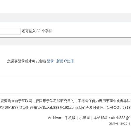
还可输入
80
个字符
您需要登录后才可以发帖
登录
|
新用户注册
切资源均来自于互联网，仅限用于学习和研究目的；不得将任何内容用于商业或者非法
到您的权益,请及时通知我们(xtxzb888@163.com),我们会及时处理。站长QQ：98188
Archiver
|
手机版
|
小黑屋
|
本站邮箱：xtxzb888@16
GMT+8, 2026-8-