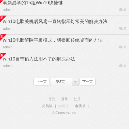
萌新必学的15组Win10快捷键
admin
0
win10电脑关机后风扇一直转指示灯常亮的解决办法
admin
0
win10电脑解除平板模式，切换回传统桌面的方法
admin
0
win10自带输入法用不了的解决办法
admin
0
上一页
第3页
下一页
首页
|
登录
|
注册
简易版
|
触屏版
|
电脑版
|
© Comsenz Inc.