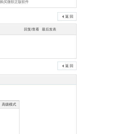
持购买微软正版软件
返 回
回复/查看
最后发表
返 回
高级模式