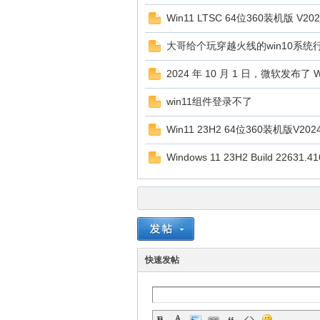
Win11 LTSC 64位360装机版 V202
大哥给个玩穿越火线的win10系统
2024 年 10 月 1 日，微软发布了 Wi
win11组件登录不了
Win11 23H2 64位360装机版V2024
吧
Windows 11 23H2 Build 22631.4
快速发帖
官