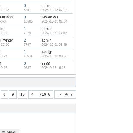
in
0
admin
-10-18
8251
2024-10-18 07:02
8883939
3
jiewen.wu
-6-3
10585
2024-10-18 01:04
abo
1
admin
-10-11
7679
2024-10-11 14:07
l_winter
2
admin
-10-10
7767
2024-10-11 06:39
in
1
wenijp
-9-21
11594
2024-10-10 00:20
8
0
8888
-9-15
9687
2024-9-15 16:17
8
9
10
/ 10 页
下一页
高级模式