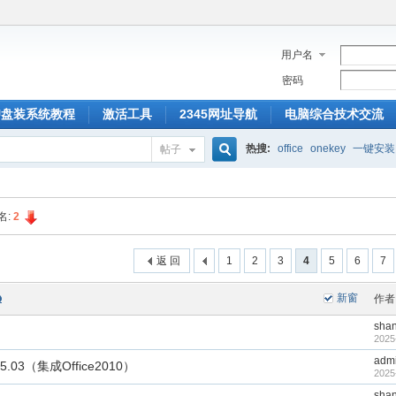
用户名
密码
U盘装系统教程
激活工具
2345网址导航
电脑综合技术交流
热搜:
office
onekey
一键安装
帖子
搜
名:
2
索
返 回
1
2
3
4
5
6
7
新窗
作者
sha
2025
adm
5.03（集成Office2010）
2025
sha