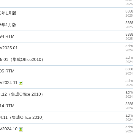
2025
888
25年1月版
2025
888
25年1月版
2025
888
894 RTM
2025
adm
2025.01
2024
adm
5.01（集成Office2010）
2024
888
605 RTM
2024
adm
2024.11
2024
adm
.12（集成Office 2010）
2024
888
314 RTM
2024
adm
4.11（集成Office 2010）
2024
adm
2024.10
2024