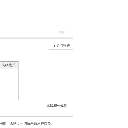
举报
返回列表
高级模式
本版积分规则
用途，否则，一切后果请用户自负。