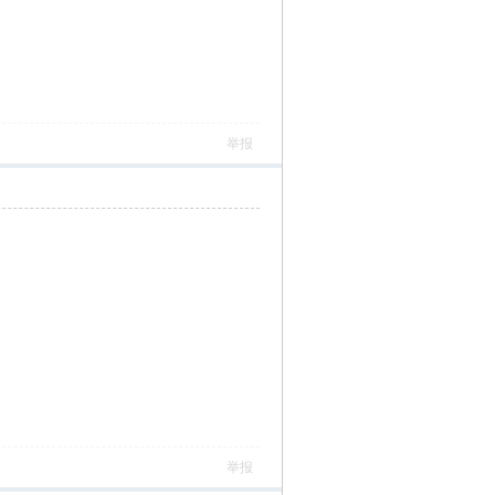
举报
举报