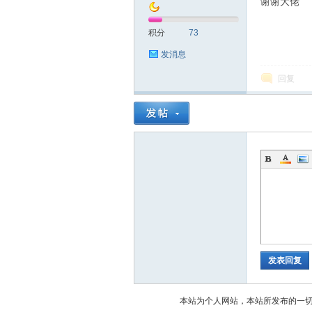
谢谢大佬
积分
73
发消息
回复
网
发表回复
本站为个人网站，本站所发布的一