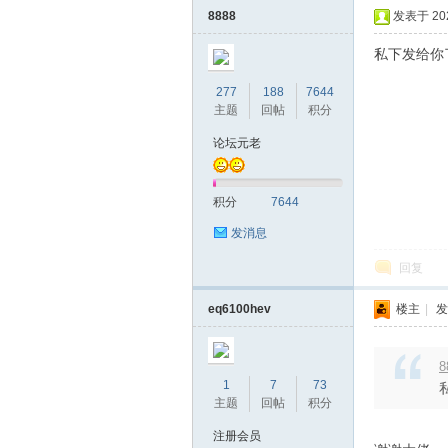
8888
发表于 2023
私下发给你
277
188
7644
主题
回帖
积分
论坛元老
吧
积分
7644
发消息
回复
eq6100hev
楼主
|
发
8
1
7
73
官
主题
回帖
积分
注册会员