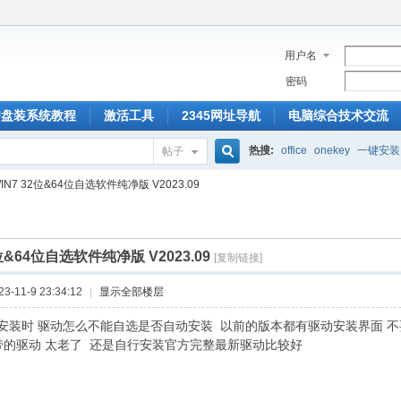
用户名
密码
U盘装系统教程
激活工具
2345网址导航
电脑综合技术交流
热搜:
office
onekey
一键安装
帖子
搜
IN7 32位&64位自选软件纯净版 V2023.09
索
2位&64位自选软件纯净版 V2023.09
[复制链接]
-11-9 23:34:12
|
显示全部楼层
安装时 驱动怎么不能自选是否自动安装 以前的版本都有驱动安装界面 
带的驱动 太老了 还是自行安装官方完整最新驱动比较好