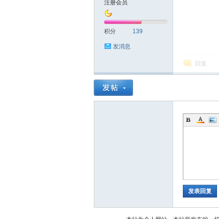
注册会员
统
积分
139
发消息
回复
下
发表回复
载