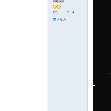
网站编辑
统
积分
2984
发消息
下
载