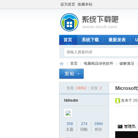
设为首页
收藏本站
首页
系统下载
最新发表
首页
电脑精品绿色软件
破解激活
Microso
查看:
19062
|
回复:
2
系
»
›
›
›
hbhsdm
发表于 2023
358
274
2984
主题
回帖
积分