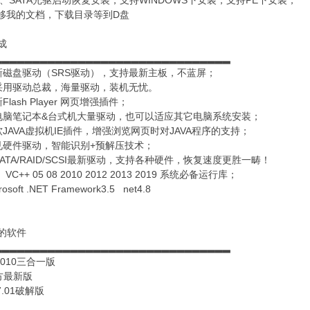
E、SATA光驱启动恢复安装，支持WINDOWS下安装，支持PE下安装；
转移我的文档，下载目录等到D盘
成
▂▂▂▂▂▂▂▂▂▂▂▂▂▂▂▂▂▂▂▂▂▂▂▂▂▂▂▂▂▂▂
新磁盘驱动（SRS驱动），支持最新主板，不蓝屏；
采用驱动总裁，海量驱动，装机无忧。
lash Player 网页增强插件；
电脑笔记本&台式机大量驱动，也可以适应其它电脑系统安装；
JAVA虚拟机IE插件，增强浏览网页时对JAVA程序的支持；
见硬件驱动，智能识别+预解压技术；
ATA/RAID/SCSI最新驱动，支持各种硬件，恢复速度更胜一畴！
C++ 05 08 2010 2012 2013 2019 系统必备运行库；
soft .NET Framework3.5 net4.8
的软件
▂▂▂▂▂▂▂▂▂▂▂▂▂▂▂▂▂▂▂▂▂▂▂▂▂▂▂▂▂▂▂
e2010三合一版
方最新版
r7.01破解版