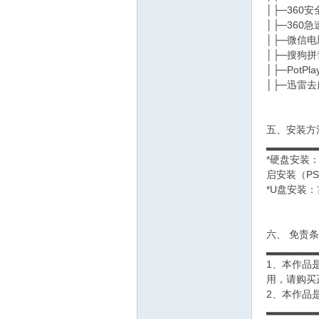
│├─360
│├─360
│├─微信
│├─搜狗拼
│├─PotPlay
│├─迅雷
五、安装方
▂▂▂▂▂▂
*硬盘安装：
启安装（PS
*U盘安装
六、 免责
▂▂▂▂▂▂
1、本作品
用，请购买
2、本作品
▂▂▂▂▂▂