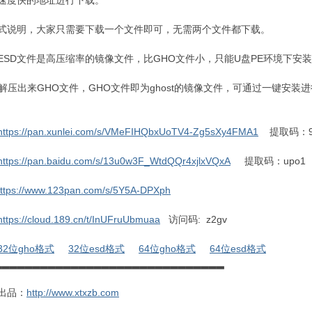
速度快的地址进行下载。
式说明，大家只需要下载一个文件即可，无需两个文件都下载。
：ESD文件是高压缩率的镜像文件，比GHO文件小，只能U盘PE环境下安
：解压出来GHO文件，GHO文件即为ghost的镜像文件，可通过一键安装
https://pan.xunlei.com/s/VMeFIHQbxUoTV4-Zg5sXy4FMA1
提取码：9
https://pan.baidu.com/s/13u0w3F_WtdQQr4xjlxVQxA
提取码：upo1
ttps://www.123pan.com/s/5Y5A-DPXph
https://cloud.189.cn/t/InUFruUbmuaa
访问码: z2gv
32位gho格式
32位esd格式
64位gho格式
64位esd格式
▂▂▂▂▂▂▂▂▂▂▂▂▂▂▂▂▂▂▂▂▂▂▂▂▂▂▂▂▂▂
出品：
http://www.xtxzb.com