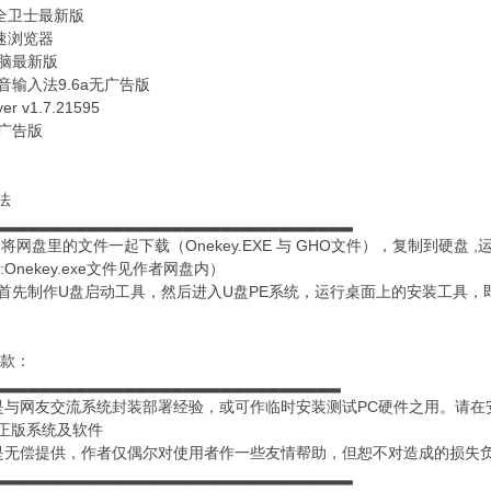
安全卫士最新版
急速浏览器
电脑最新版
音输入法9.6a无广告版
er v1.7.21595
去广告版
法
▂▂▂▂▂▂▂▂▂▂▂▂▂▂▂▂▂▂▂▂▂▂▂▂▂▂▂▂▂▂
将网盘里的文件一起下载（Onekey.EXE 与 GHO文件），复制到硬盘 ,运行 D
:Onekey.exe文件见作者网盘内）
：首先制作U盘启动工具，然后进入U盘PE系统，运行桌面上的安装工具，
条款：
▂▂▂▂▂▂▂▂▂▂▂▂▂▂▂▂▂▂▂▂▂▂▂▂▂▂▂▂▂
是与网友交流系统封装部署经验，或可作临时安装测试PC硬件之用。请在
正版系统及软件
是无偿提供，作者仅偶尔对使用者作一些友情帮助，但恕不对造成的损失
▂▂▂▂▂▂▂▂▂▂▂▂▂▂▂▂▂▂▂▂▂▂▂▂▂▂▂▂▂▂