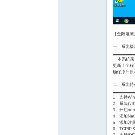
【金阳电脑】W
网
一、系统概
▂▂▂▂▂▂
本系统采用采
更新！全程
确保原汁原
二、系统特
▂▂▂▂▂▂
1、支持Wi
2、系统仅
3、开启admi
4、添加Ne
5、添加注
6、TCPI