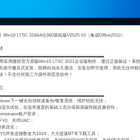
in10 LTSC 32&64位360装机版V2025.03（集成Office2010）
述
▂▂▂▂▂▂▂▂▂▂▂▂▂▂▂▂▂▂▂▂▂▂▂▂▂▂▂▂▂▂▂
用微软官方原版Win10 LTSC 2021企业版制作，通过正版验证！系统
无值守傻瓜式安装，联网自动永久激活，安装后即可使用，系统无任何精
味！不含任何第三方插件和恶意软件！
点
▂▂▂▂▂▂▂▂▂▂▂▂▂▂▂▂▂▂▂▂▂▂▂▂▂▂▂▂▂▂▂
ndows下一键全自动快速备份/恢复系统，维护轻松无忧；
做适当优化，在追求速度的基础上充分保留原版性能及兼容性；
nistrator账户登录；
tFX3、关闭UAC；
册表优化；
P.SYS并发连接数改为1024，大大提速BT等下载工具；