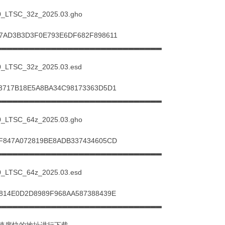
_LTSC_32z_2025.03.gho
07AD3B3D3F0E793E6DF682F898611
▂▂▂▂▂▂▂▂▂▂▂▂▂▂▂▂▂▂▂▂▂▂▂▂▂▂▂▂▂▂
_LTSC_32z_2025.03.esd
13717B18E5A8BA34C98173363D5D1
▂▂▂▂▂▂▂▂▂▂▂▂▂▂▂▂▂▂▂▂▂▂▂▂▂▂▂▂▂▂
_LTSC_64z_2025.03.gho
FF847A072819BE8ADB337434605CD
▂▂▂▂▂▂▂▂▂▂▂▂▂▂▂▂▂▂▂▂▂▂▂▂▂▂▂▂▂▂
_LTSC_64z_2025.03.esd
E814E0D2D8989F968AA587388439E
▂▂▂▂▂▂▂▂▂▂▂▂▂▂▂▂▂▂▂▂▂▂▂▂▂▂▂▂▂▂