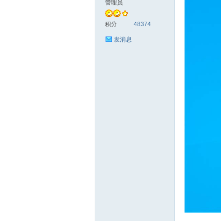
管理员
统
积分
48374
发消息
下
载