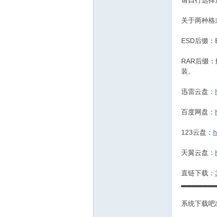
请自行选择
关于两种格
ESD后缀
RAR后缀
装。
迅雷云盘：
百度网盘：
123云盘：
h
天翼云盘：
直链下载：
▂▂▂▂▂▂
系统下载吧