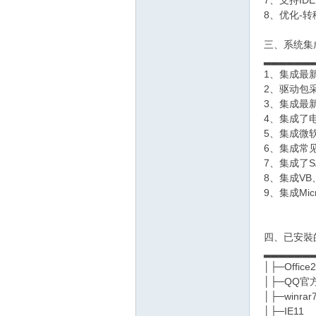
7、支持ID
8、优化-
三、系统集
▂▂▂▂▂▂
1、集成最
2、驱动包
3、集成最新F
4、集成了
5、集成微软
6、集成常
7、集成了S
8、集成VB、V
9、集成Micro
四、已安裝
▂▂▂▂▂▂
│├─Offic
│├─QQ官
│├─winra
│├─IE11