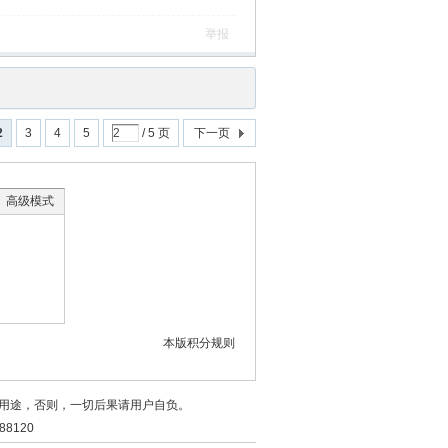
举报
2
3
4
5
/ 5 页
下一页
高级模式
本版积分规则
用途，否则，一切后果请用户自负。
8120