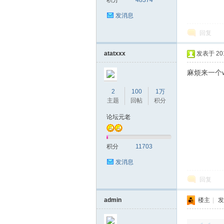
积分
48374
发消息
回复
atatxxx
发表于 2018
麻烦来一个w
2
100
1万
主题
回帖
积分
论坛元老
积分
11703
发消息
回复
admin
楼主
|
发