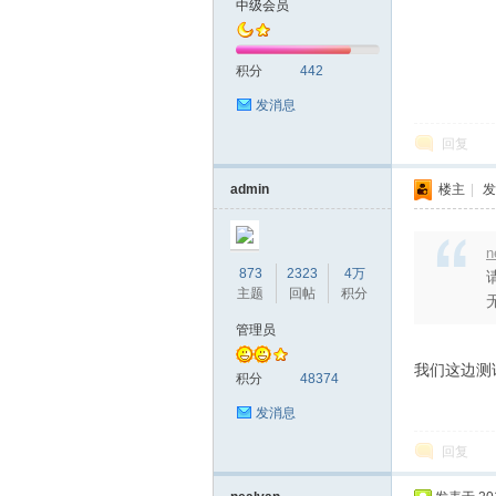
中级会员
统
积分
442
发消息
回复
admin
楼主
|
发
n
下
873
2323
4万
主题
回帖
积分
管理员
我们这边测
积分
48374
发消息
回复
载