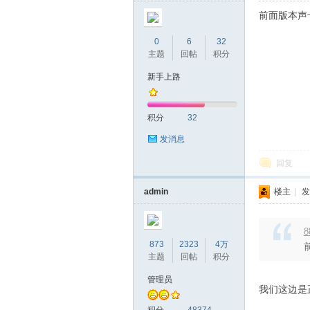
前面版本声
0
6
32
主题
回帖
积分
新手上路
积分
32
发消息
回复
admin
楼主
|
发
8
873
2323
4万
主题
回帖
积分
管理员
我们这边是