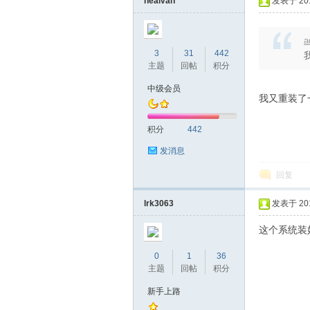
nealvan
发表于 2018
a
3
31
442
主题
回帖
积分
中级会员
我又重装了
积分
442
吧
发消息
回复
lrk3063
发表于 2018
这个系统装
0
1
36
主题
回帖
积分
官
新手上路