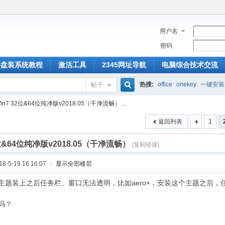
用户名
密码
U盘装系统教程
激活工具
2345网址导航
电脑综合技术交流
热搜:
office
onekey
一键安装
帖子
搜
in7 32位&64位纯净版v2018.05（干净流畅） ...
返回列表
1
索
2位&64位纯净版v2018.05（干净流畅）
[复制链接]
-5-19 16:16:07
|
显示全部楼层
主题装上之后任务栏、窗口无法透明，比如aero+，安装这个主题之后，
吗？