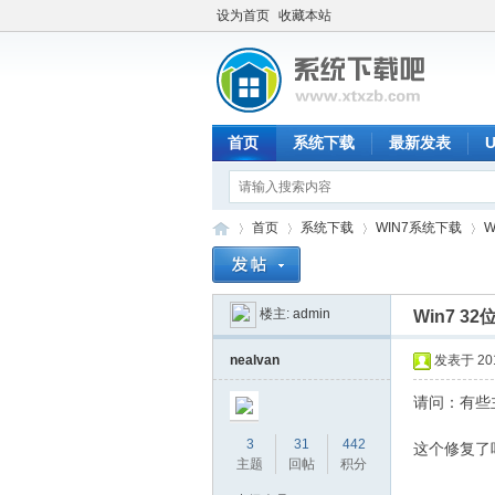
设为首页
收藏本站
首页
系统下载
最新发表
首页
系统下载
WIN7系统下载
W
楼主:
admin
Win7 3
系
»
›
›
›
nealvan
发表于 2018
请问：有些
3
31
442
这个修复了
主题
回帖
积分