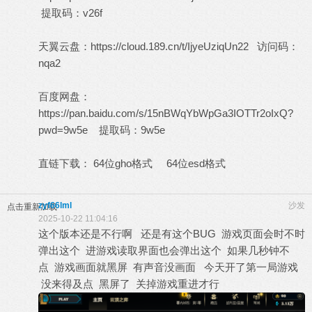
提取码：v26f
天翼云盘：
https://cloud.189.cn/t/IjyeUziqUn22
访问码：
nqa2
百度网盘：
https://pan.baidu.com/s/15nBWqYbWpGa3IOTTr2oIxQ?
pwd=9w5e
提取码：9w5e
直链下载：
64位gho格式
64位esd格式
zyf66lml
沙发
点击重新加载
2025-10-22 11:04:16
这个版本还是不行啊 还是有这个BUG 游戏页面会时不时
弹出这个 进游戏读取界面也会弹出这个 如果几秒钟不
点 游戏画面就黑屏 有声音没画面 今天开了第一局游戏
没来得及点 黑屏了 关掉游戏重进才行