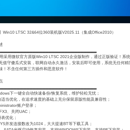
in10 LTSC 32&64位360装机版V2025.11（集成Office2010）
述
▂▂▂▂▂▂▂▂▂▂▂▂▂▂▂▂▂▂▂▂▂▂▂▂▂▂▂▂▂▂▂
用微软官方原版Win10 LTSC 2021企业版制作，通过正版验证！系统
无值守傻瓜式安装，联网自动永久激活，安装后即可使用，系统无任何精
味！不含任何第三方插件和恶意软件！
点
▂▂▂▂▂▂▂▂▂▂▂▂▂▂▂▂▂▂▂▂▂▂▂▂▂▂▂▂▂▂▂
ndows下一键全自动快速备份/恢复系统，维护轻松无忧；
做适当优化，在追求速度的基础上充分保留原版性能及兼容性；
nistrator账户登录；
tFX3、关闭UAC；
册表优化；
P.SYS并发连接数改为1024，大大提速BT等下载工具；
E、SATA光驱启动恢复安装，支持WINDOWS下安装，支持PE下安装；