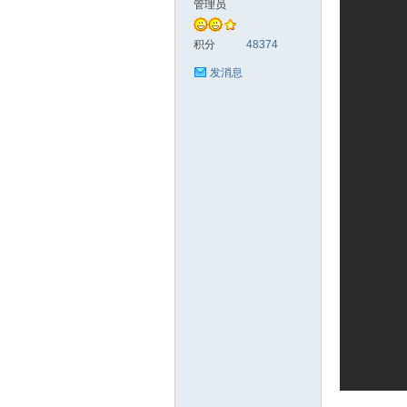
管理员
统
积分
48374
发消息
下
载