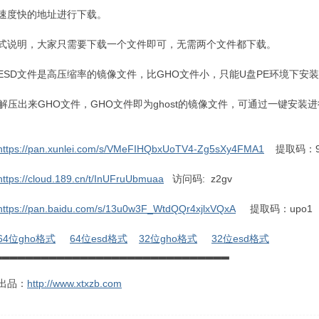
速度快的地址进行下载。
式说明，大家只需要下载一个文件即可，无需两个文件都下载。
：ESD文件是高压缩率的镜像文件，比GHO文件小，只能U盘PE环境下安
：解压出来GHO文件，GHO文件即为ghost的镜像文件，可通过一键安装
https://pan.xunlei.com/s/VMeFIHQbxUoTV4-Zg5sXy4FMA1
提取码：9
https://cloud.189.cn/t/InUFruUbmuaa
访问码: z2gv
https://pan.baidu.com/s/13u0w3F_WtdQQr4xjlxVQxA
提取码：upo1
64位gho格式
64位esd格式
32位gho格式
32位esd格式
▂▂▂▂▂▂▂▂▂▂▂▂▂▂▂▂▂▂▂▂▂▂▂▂▂▂▂▂▂▂
出品：
http://www.xtxzb.com