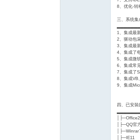
8、优化-
三、系统集
▂▂▂▂▂▂
1、集成最
2、驱动包
3、集成最新F
4、集成了
5、集成微软
6、集成常
7、集成了S
8、集成VB、V
9、集成Micro
四、已安裝
▂▂▂▂▂▂
│├─Offic
│├─QQ官
│├─Winra
│├─IE11