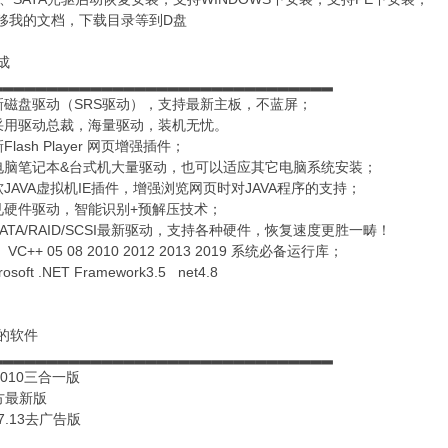
转移我的文档，下载目录等到D盘
成
▂▂▂▂▂▂▂▂▂▂▂▂▂▂▂▂▂▂▂▂▂▂▂▂▂▂▂▂▂▂▂
新磁盘驱动（SRS驱动），支持最新主板，不蓝屏；
采用驱动总裁，海量驱动，装机无忧。
lash Player 网页增强插件；
电脑笔记本&台式机大量驱动，也可以适应其它电脑系统安装；
JAVA虚拟机IE插件，增强浏览网页时对JAVA程序的支持；
见硬件驱动，智能识别+预解压技术；
ATA/RAID/SCSI最新驱动，支持各种硬件，恢复速度更胜一畴！
C++ 05 08 2010 2012 2013 2019 系统必备运行库；
soft .NET Framework3.5 net4.8
的软件
▂▂▂▂▂▂▂▂▂▂▂▂▂▂▂▂▂▂▂▂▂▂▂▂▂▂▂▂▂▂▂
e2010三合一版
方最新版
r7.13去广告版