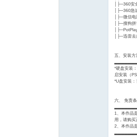
│├─360
│├─360
│├─微信
│├─搜狗拼
│├─PotPlay
│├─迅雷
五、安装方
▂▂▂▂▂▂
*硬盘安装：
启安装（PS
*U盘安装
六、 免责
▂▂▂▂▂▂
1、本作品
用，请购买
2、本作品
▂▂▂▂▂▂