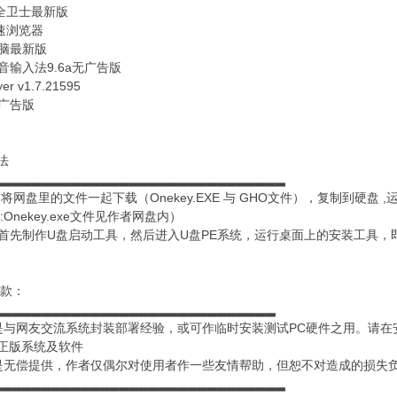
安全卫士最新版
急速浏览器
电脑最新版
音输入法9.6a无广告版
er v1.7.21595
去广告版
法
▂▂▂▂▂▂▂▂▂▂▂▂▂▂▂▂▂▂▂▂▂▂▂▂▂▂▂▂▂▂
将网盘里的文件一起下载（Onekey.EXE 与 GHO文件），复制到硬盘 ,运行 D
:Onekey.exe文件见作者网盘内）
：首先制作U盘启动工具，然后进入U盘PE系统，运行桌面上的安装工具，
条款：
▂▂▂▂▂▂▂▂▂▂▂▂▂▂▂▂▂▂▂▂▂▂▂▂▂▂▂▂▂
是与网友交流系统封装部署经验，或可作临时安装测试PC硬件之用。请在
正版系统及软件
是无偿提供，作者仅偶尔对使用者作一些友情帮助，但恕不对造成的损失
▂▂▂▂▂▂▂▂▂▂▂▂▂▂▂▂▂▂▂▂▂▂▂▂▂▂▂▂▂▂