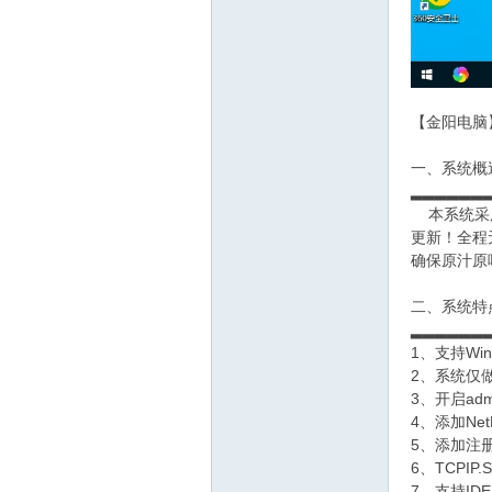
【金阳电脑】W
网
一、系统概
▂▂▂▂▂▂
本系统采用采
更新！全程
确保原汁原
二、系统特
▂▂▂▂▂▂
1、支持Wi
2、系统仅
3、开启admi
4、添加Ne
5、添加注
6、TCPI
7、支持ID