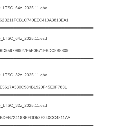
_LTSC_64z_2025.11.gho
F62B211FCB1C740EEC419A3813EA1
▂▂▂▂▂▂▂▂▂▂▂▂▂▂▂▂▂▂▂▂▂▂▂▂▂▂▂▂▂▂
_LTSC_64z_2025.11.esd
06D959798927F5F0B71FBDC8B8809
▂▂▂▂▂▂▂▂▂▂▂▂▂▂▂▂▂▂▂▂▂▂▂▂▂▂▂▂▂▂
_LTSC_32z_2025.11.gho
CE5617A330C984B1929F45E0F7831
▂▂▂▂▂▂▂▂▂▂▂▂▂▂▂▂▂▂▂▂▂▂▂▂▂▂▂▂▂▂
_LTSC_32z_2025.11.esd
CBDEB72418BEFDD53F240CC4811AA
▂▂▂▂▂▂▂▂▂▂▂▂▂▂▂▂▂▂▂▂▂▂▂▂▂▂▂▂▂▂