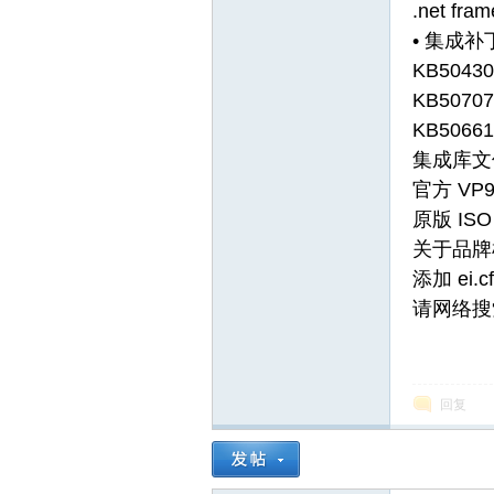
.net fra
• 集成补
KB504
KB5070
KB5066
集成库文
网
官方 VP
原版 IS
关于品牌
添加 e
请网络搜
回复