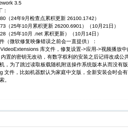
mework 3.5
丁：
3080（24年9月检查点累积更新 26100.1742）
773（25年10月累积更新 26200.6901）（10月21日）
128（25年10月 .net 累积更新）（10月14日）
件（微软修复映像错误之前会一直提供）：
9VideoExtensions 库文件，修复设置->应用->视频播
O 内置的密钥无改动，有数字权利的安装之后记得改成公共密钥（\so
机，为了跳过读取板载随机附送操作系统版本从而没有版本选择
i.cfg 文件，比如机器默认为家庭中文版，全新安装会时
索。