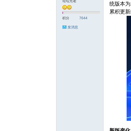
论坛元老
统版本为2
累积更新
统
积分
7644
发消息
下
载
新版变化