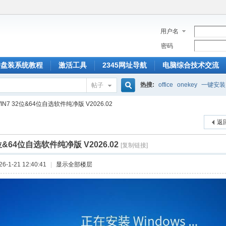
用户名
密码
U盘装系统教程
激活工具
2345网址导航
电脑综合技术交流
热搜:
office
onekey
一键安装
帖子
搜
IN7 32位&64位自选软件纯净版 V2026.02
返
索
2位&64位自选软件纯净版 V2026.02
[复制链接]
-1-21 12:40:41
|
显示全部楼层