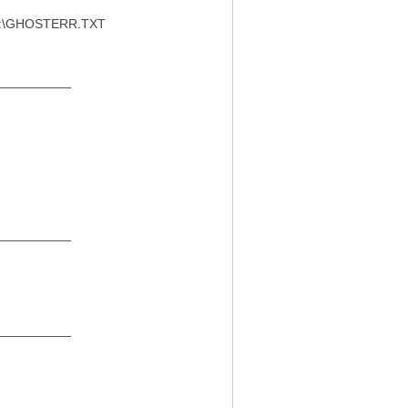
HOSTERR.TXT
__________
__________
__________