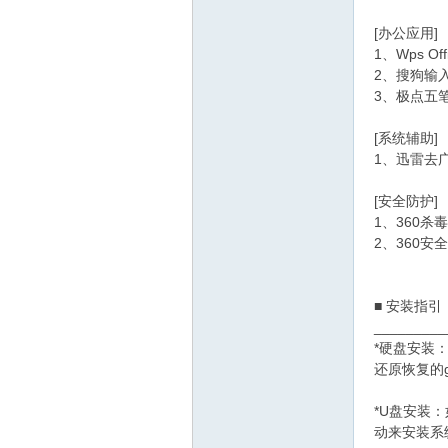
[办公应用]
1、Wps Of
2、搜狗输入
3、极点五
[系统辅助]
1、迅雷去
[安全防护]
1、360杀毒
2、360安
■ 安装指引
_________
*硬盘安装
还原恢复的
*U盘安装
动来安装系