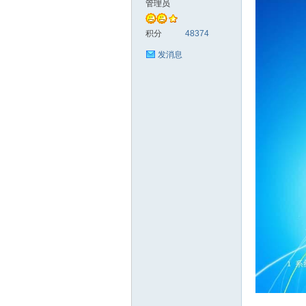
管理员
统
积分
48374
发消息
下
载