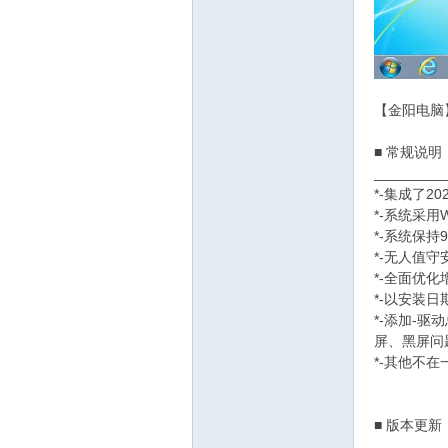
【金阳电脑】
网
■ 常规说明
_________
*-集成了2
*-系统采用
*-系统保
*-无人值
*-全面优
*-以安装
*-添加-
屏、黑屏问
*-其他不
■ 版本更新
_________