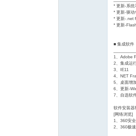
* 更新-系
* 更新-驱
* 更新-.ne
* 更新-Flas
■ 集成软件
_________
1、Adobe Fl
2、集成运行
3、IE11
4、NET Fra
5、桌面增
6、更新-Wi
7、自选软
软件安装器
[网络浏览]
1、360安
2、360极