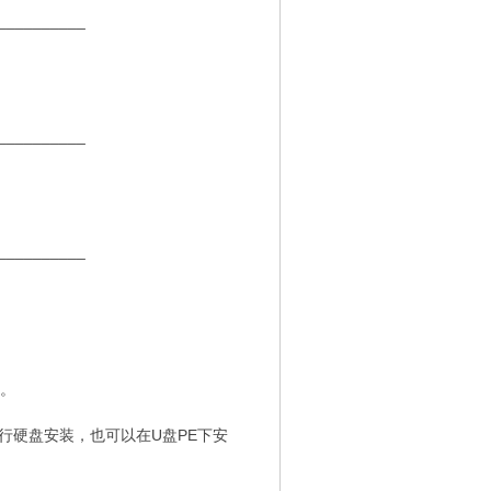
__________
__________
__________
装。
进行硬盘安装，也可以在U盘PE下安