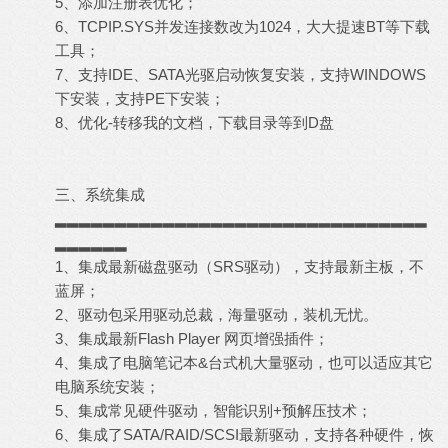
5、添加注册表优化；
6、TCPIP.SYS并发连接数改为1024，大大提速BT等下载
工具；
7、支持IDE、SATA光驱启动恢复安装，支持WINDOWS
下安装，支持PE下安装；
8、优化-转移我的文档，下载目录等到D盘
三、系统集成
▂▂▂▂▂▂▂▂▂▂▂▂▂▂▂▂▂▂▂▂▂▂▂▂▂▂▂▂▂▂▂
▂▂▂▂▂▂
1、集成最新磁盘驱动（SRS驱动），支持最新主板，不
蓝屏；
2、驱动包采用驱动总裁，海量驱动，装机无忧。
3、集成最新Flash Player 网页增强插件；
4、集成了电脑笔记本&台式机大量驱动，也可以适应其它
电脑系统安装；
5、集成常见硬件驱动，智能识别+预解压技术；
6、集成了SATA/RAID/SCSI最新驱动，支持各种硬件，恢