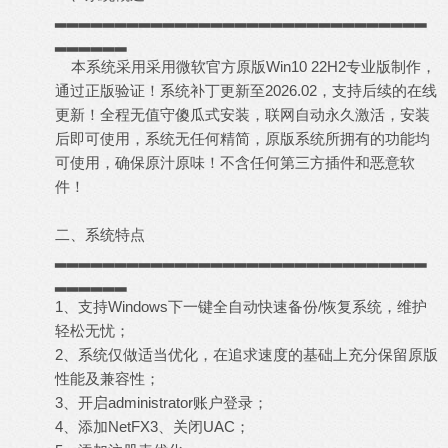
▂▂▂▂▂▂▂▂▂▂▂▂▂▂▂▂▂▂▂▂▂▂▂▂▂▂▂▂▂▂▂
▂▂▂▂▂▂
本系统采用采用微软官方原版Win10 22H2专业版制作，
通过正版验证！系统补丁更新至2026.02，支持后续的在线
更新！全程无值守傻瓜式安装，联网自动永久激活，安装
后即可使用，系统无任何精简，原版系统所拥有的功能均
可使用，确保原汁原味！不含任何第三方插件和恶意软
件！
二、系统特点
▂▂▂▂▂▂▂▂▂▂▂▂▂▂▂▂▂▂▂▂▂▂▂▂▂▂▂▂▂▂▂
▂▂▂▂▂▂
1、支持Windows下一键全自动快速备份/恢复系统，维护
轻松无忧；
2、系统仅做适当优化，在追求速度的基础上充分保留原版
性能及兼容性；
3、开启administrator账户登录；
4、添加NetFX3、关闭UAC；