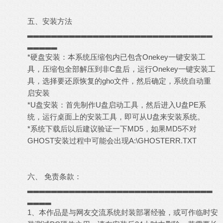
五、安装方法
▂▂▂▂▂▂▂▂▂▂▂▂▂▂▂▂▂▂▂▂▂▂▂▂▂▂▂▂▂▂▂
▂▂▂▂▂
*硬盘安装：本系统压缩包内已包含Onekey一键安装工
具，压缩包全部解压到非C盘后，运行Onekey一键安装工
具，选择要还原恢复的gho文件，然后确定，系统自动重
启安装
*U盘安装：首先制作U盘启动工具，然后进入U盘PE系
统，运行桌面上的安装工具，即可从U盘来安装系统。
*系统下载后以后建议验证一下MD5，如果MD5不对
GHOST安装过程中可能会出现A:\GHOSTERR.TXT
六、 免责条款：
▂▂▂▂▂▂▂▂▂▂▂▂▂▂▂▂▂▂▂▂▂▂▂▂▂▂▂▂▂▂▂
▂▂▂▂
1、本作品是与网友交流系统封装部署经验，或可作临时安