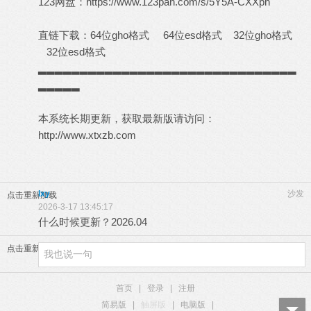
123网盘：
https://www.123pan.com/s/5Y5A-CXXph
直链下载：
64位gho格式
64位esd格式
32位gho格式
32位esd格式
▂▂▂▂▂▂▂▂▂▂▂▂▂▂▂▂▂▂▂▂▂▂▂▂▂▂▂▂▂▂▂
▂▂▂▂▂
本系统长期更新，获取最新版请访问：
http://www.xtxzb.com
lxy
沙发
点击重新加载
2026-3-17 13:45:17
什么时候更新？2026.04
点击重新加载
首页
|
登录
|
注册
简易版
|
触屏版
|
电脑版
|