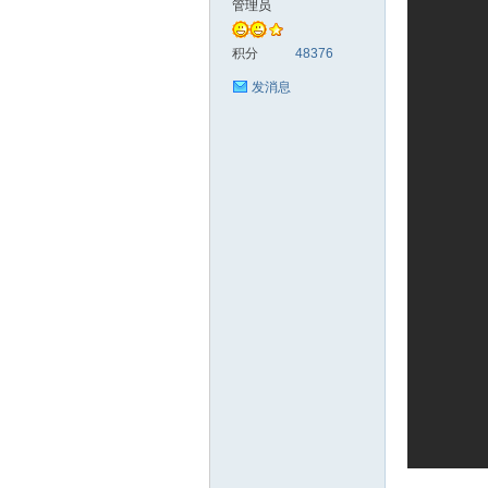
管理员
统
积分
48376
发消息
下
载