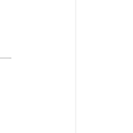
_____