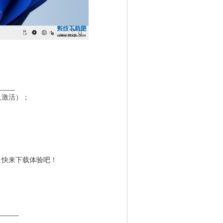
____
久激活）；
；
，快来下载体验吧！
_____