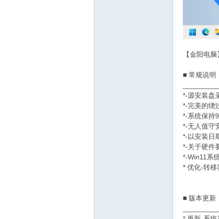
【金阳电脑】 
网
■ 常规说明
_________
*-源安装盘
*-完美的
*-系统保
*-无人值
*-以安装
*-关于硬
*-Win
* 优化-
■ 版本更新
_________
* 更新-系