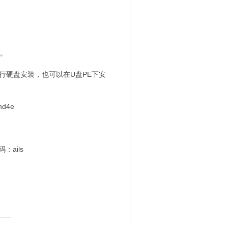
装。
进行硬盘安装，也可以在U盘PE下安
d4e
：ails
___