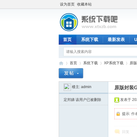
设为首页
收藏本站
首页
系统下载
最新发表
首页
系统下载
XP系统下载
原版封
楼主:
admin
原版封装Gho
系
»
›
›
›
定邦娣
该用户已被删除
发表于 2020
提示:
作
回复