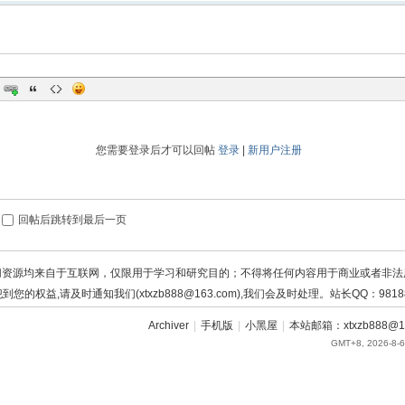
您需要登录后才可以回帖
登录
|
新用户注册
回帖后跳转到最后一页
切资源均来自于互联网，仅限用于学习和研究目的；不得将任何内容用于商业或者非法
到您的权益,请及时通知我们(xtxzb888@163.com),我们会及时处理。站长QQ：98188
Archiver
|
手机版
|
小黑屋
|
本站邮箱：xtxzb888@16
GMT+8, 2026-8-6