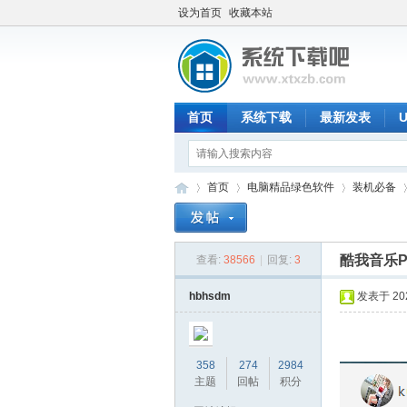
设为首页
收藏本站
首页
系统下载
最新发表
首页
电脑精品绿色软件
装机必备
酷我音乐PC
查看:
38566
|
回复:
3
系
»
›
›
›
hbhsdm
发表于 2020
358
274
2984
主题
回帖
积分