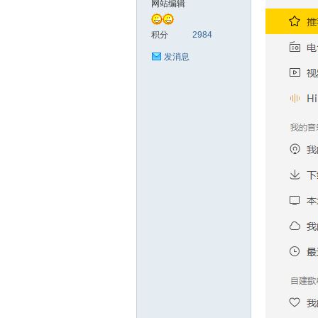
网站编辑
统
积分
2984
发消息
下
载