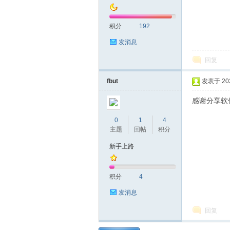
积分
192
发消息
回复
fbut
发表于 2026
感谢分享软
0
1
4
主题
回帖
积分
新手上路
积分
4
发消息
回复