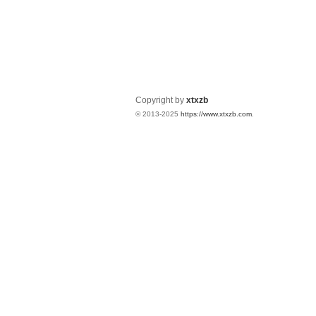
Copyright by
xtxzb
© 2013-2025
https://www.xtxzb.com
.