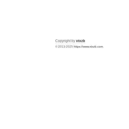
Copyright by
xtxzb
© 2013-2025
https://www.xtxzb.com
.