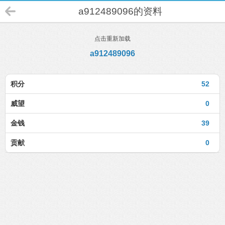
a912489096的资料
点击重新加载
a912489096
积分
52
威望
0
金钱
39
贡献
0