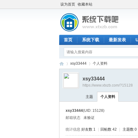
设为首页
收藏本站
首页
系统下载
最新发表
xsy33444
个人资料
xsy33444
https://www.xtxzb.com/?15128
系
›
›
主题
个人资料
xsy33444
(UID: 15128)
邮箱状态
未验证
统计信息
好友数 1
|
回帖数 42
|
主题数 0