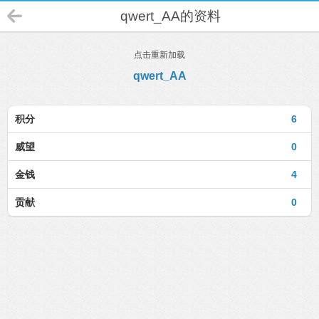
qwert_AA的资料
点击重新加载
qwert_AA
积分
6
威望
0
金钱
4
贡献
0