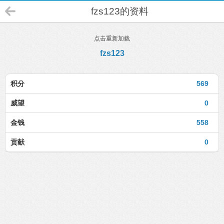
fzs123的资料
点击重新加载
fzs123
积分
569
威望
0
金钱
558
贡献
0