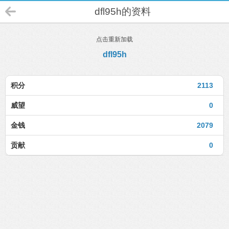
dfl95h的资料
点击重新加载
dfl95h
积分
2113
威望
0
金钱
2079
贡献
0