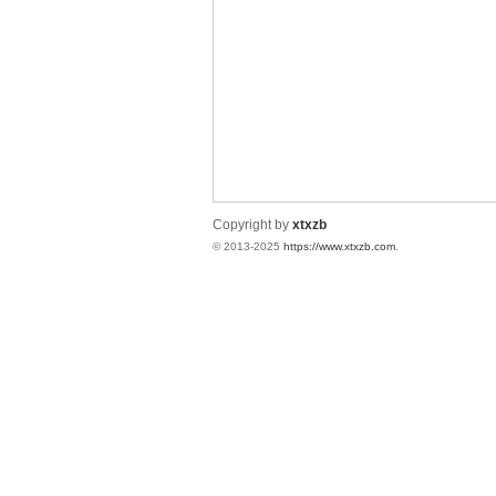
统
Copyright by
xtxzb
© 2013-2025
https://www.xtxzb.com
.
下
载