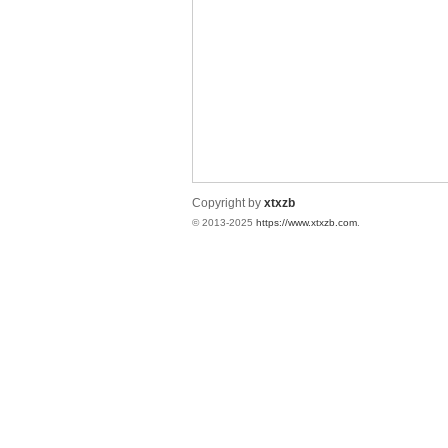
统
Copyright by
xtxzb
© 2013-2025
https://www.xtxzb.com
.
下
载