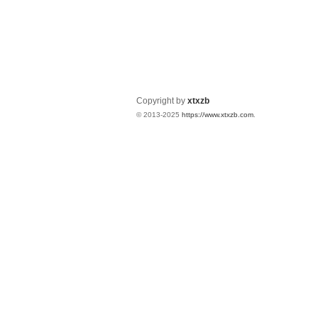
Copyright by
xtxzb
© 2013-2025
https://www.xtxzb.com
.