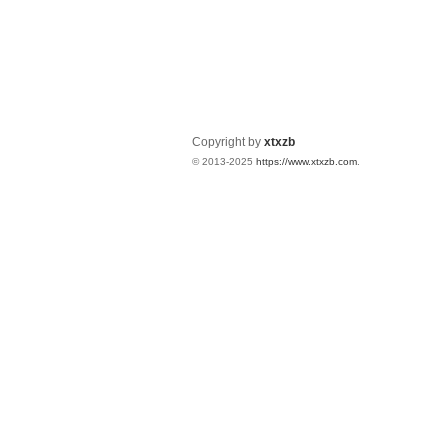
Copyright by
xtxzb
© 2013-2025
https://www.xtxzb.com
.