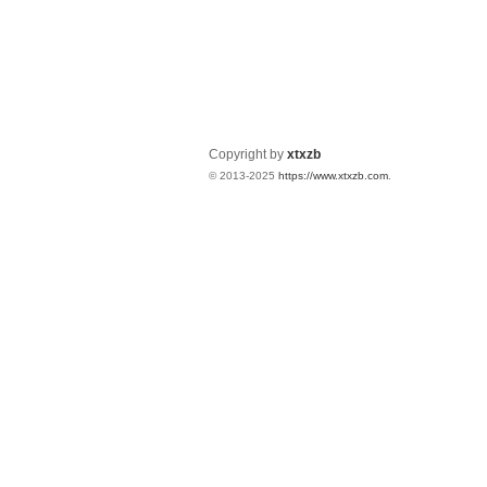
Copyright by
xtxzb
© 2013-2025
https://www.xtxzb.com
.