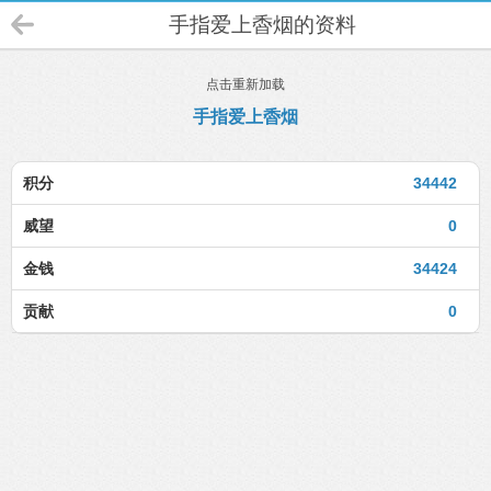
手指爱上稥烟的资料
点击重新加载
手指爱上稥烟
积分
34442
威望
0
金钱
34424
贡献
0