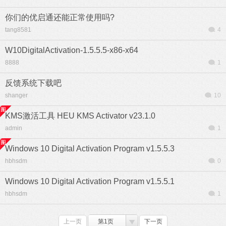
你们的优启通还能正常使用吗?
tang8581
4
W10DigitalActivation-1.5.5.5-x86-x64
8888
1
反馈系统下载吧
shanger
10
KMS激活工具 HEU KMS Activator v23.1.0
admin
1
Windows 10 Digital Activation Program v1.5.5.3
hbhsdm
0
Windows 10 Digital Activation Program v1.5.5.1
hbhsdm
1
上一页
第1页
下一页