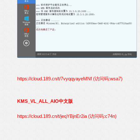
https://cloud.189.cn/t/7vyqqyayeMNf (访问码:wsa7)
KMS_VL_ALL_AIO中文版
https://cloud.189.cn/t/jeqYBjnEr2ia (访问码:c74n)