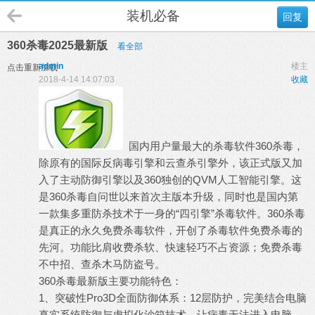
装机必备
回复
360杀毒2025最新版
看全部
admin
楼主
点击重新加载
2018-4-14 14:07:03
收藏
国内用户量最大的杀毒软件360杀毒，
除原有的国际反病毒引擎和云查杀引擎外，该正式版又加
入了主动防御引擎以及360独创的QVM人工智能引擎。这
是360杀毒自问世以来首次主版本升级，同时也是国内第
一款集多重防杀技术于一身的“四引擎”杀毒软件。360杀毒
是真正的永久免费杀毒软件，开创了杀毒软件免费杀毒的
先河。功能比肩收费杀软、快速轻巧不占资源；免费杀毒
不中招、查杀木马防盗号。
360杀毒最新版主要功能特色：
1、突破性Pro3D全面防御体系：12层防护，完美结合电脑
真实系统防御与虚拟化沙箱技术，让病毒无法进入电脑。