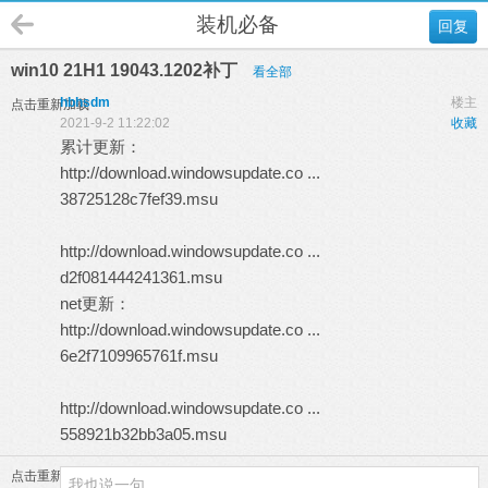
装机必备
回复
win10 21H1 19043.1202补丁
看全部
hbhsdm
楼主
点击重新加载
2021-9-2 11:22:02
收藏
累计更新：
http://download.windowsupdate.co ...
38725128c7fef39.msu
http://download.windowsupdate.co ...
d2f081444241361.msu
net更新：
http://download.windowsupdate.co ...
6e2f7109965761f.msu
http://download.windowsupdate.co ...
558921b32bb3a05.msu
点击重新加载