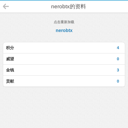
nerobtx的资料
点击重新加载
nerobtx
积分
4
威望
0
金钱
3
贡献
0