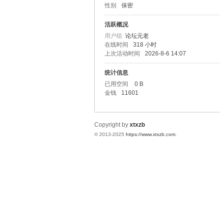
性别
保密
统
活跃概况
用户组
论坛元老
在线时间
318 小时
上次活动时间
2026-8-6 14:07
统计信息
已用空间
0 B
金钱
11601
下
Copyright by
xtxzb
© 2013-2025
https://www.xtxzb.com
.
载