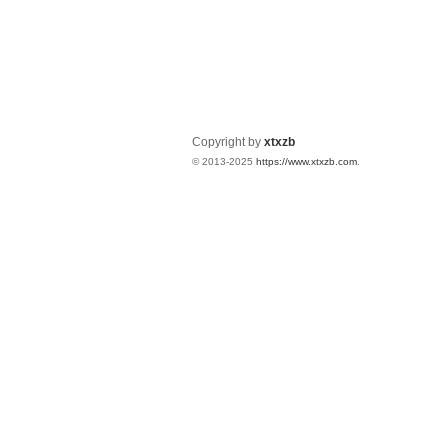
Copyright by
xtxzb
© 2013-2025
https://www.xtxzb.com
.