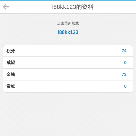
l88kk123的资料
点击重新加载
l88kk123
积分
74
威望
0
金钱
73
贡献
0