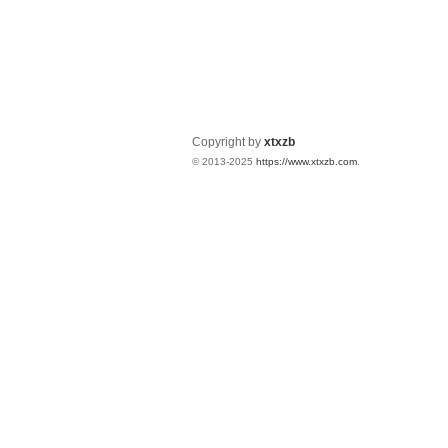
Copyright by
xtxzb
© 2013-2025
https://www.xtxzb.com
.